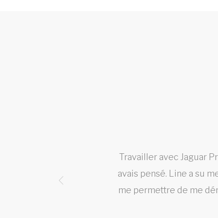
tion
Travailler avec Jaguar P
rise!
avais pensé. Line a su m
me permettre de me déma