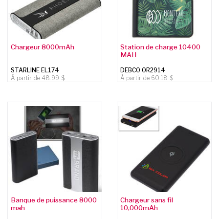
Chargeur 8000mAh
Station de charge 10400
MAH
STARLINE EL174
DEBCO OR2914
À partir de
48.99
À partir de
60.18
Banque de puissance 8000
Chargeur sans fil
mah
10,000mAh