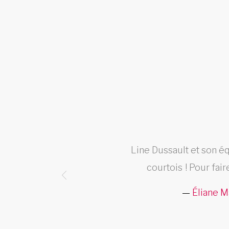
que tu
Line Dussault et son éq
ui vont
courtois ! Pour fair
 Merci
Éliane M
.