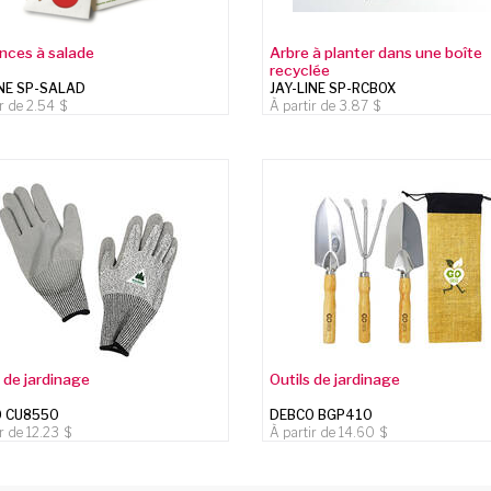
ces à salade
Arbre à planter dans une boîte
recyclée
INE SP-SALAD
JAY-LINE SP-RCBOX
ir de
2.54
À partir de
3.87
 de jardinage
Outils de jardinage
O CU8550
DEBCO BGP410
ir de
12.23
À partir de
14.60