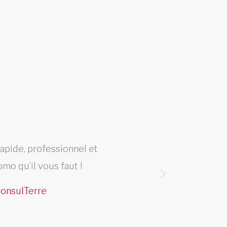
rapide, professionnel et
Un s
omo qu’il vous faut !
 ConsulTerre