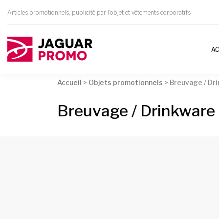
Articles promotionnels, publicité par l'objet et vêtements corporatifs
AC
Accueil
>
Objets promotionnels
>
Breuvage / Dr
Breuvage / Drinkware 