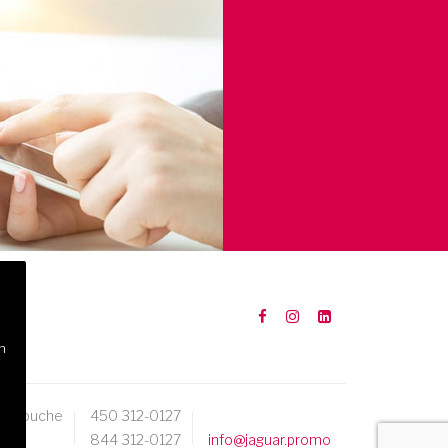
n
Mascouche
450 312-0127
844 312-0127
info@jaguar.promo