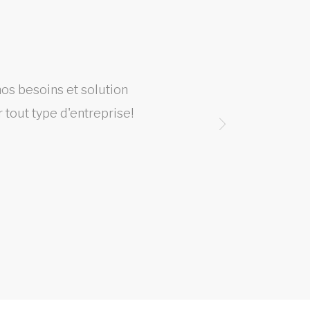
os besoins et solution
Cet
tout type d'entreprise!
plusi
déd
couss