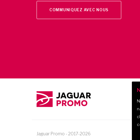
COMMUNIQUEZ AVEC NOUS
N
N
n
c
c
Jaguar Promo
-
2017-
2026