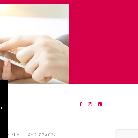
n
Mascouche
450 312-0127