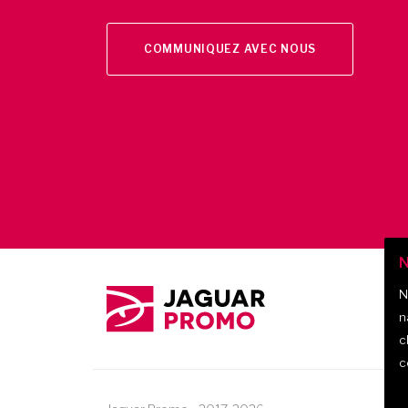
COMMUNIQUEZ AVEC NOUS
N
N
n
c
c