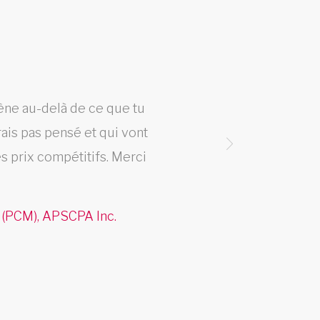
mène au-delà de ce que tu
Fier 
ais pas pensé et qui vont
«Arti
 prix compétitifs. Merci
offre 
 (PCM), APSCPA Inc.