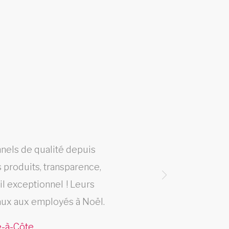
nnels de qualité depuis
Fier 
 produits, transparence,
«Arti
ail exceptionnel ! Leurs
offre 
aux aux employés à Noël.
e-à-Côte