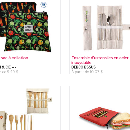
 sac à collation
Ensemble d’ustensiles en acier
inoxydable
& CIE ---
DEBCO BSSUS
ir de
9.49
À partir de
10.07