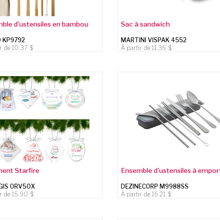
ble d’ustensiles en bambou
Sac à sandwich
 KP9792
MARTINI VISPAK 4552
ir de
10.37
À partir de
11.36
ent Starfire
Ensemble d'ustensiles à empor
GIS ORV50X
DEZINECORP M9988SS
ir de
15.90
À partir de
16.21