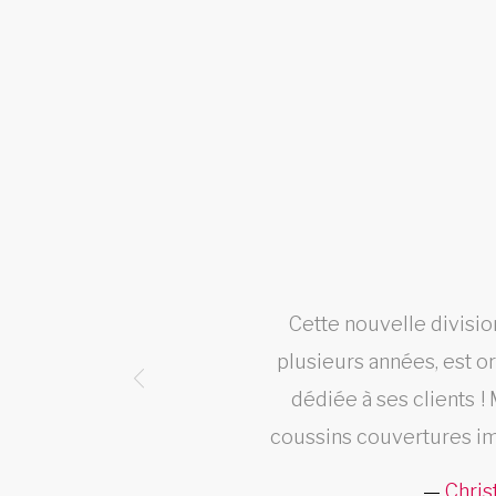
el et
Cette nouvelle divisio
!
plusieurs années, est o
dédiée à ses clients ! 
coussins couvertures im
Chris