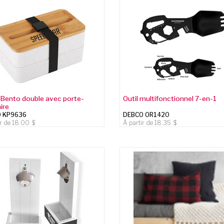
 Bento double avec porte-
Outil multifonctionnel 7-en-1
aire
 KP9636
DEBCO OR1420
ir de
18.00
À partir de
18.35