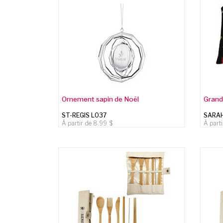
Ornement sapin de Noël
Grand
ST-REGIS L037
SARAH 
À partir de
8.99
À part