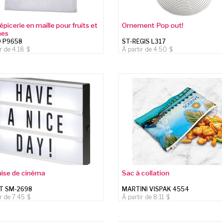
épicerie en maille pour fruits et
Ornement Pop out!
mes
 P9658
ST-REGIS L317
ir de
4.18
À partir de
4.50
ise de cinéma
Sac à collation
T SM-2698
MARTINI VISPAK 4554
ir de
7.45
À partir de
8.11