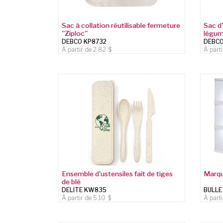
Sac à collation réutilisable fermeture
Sac d'
''Ziploc''
légu
DEBCO KP8732
DEBCO
À partir de
2.82
À part
Ensemble d'ustensiles fait de tiges
Marqu
de blé
DELITE KW835
BULLE
À partir de
5.10
À part