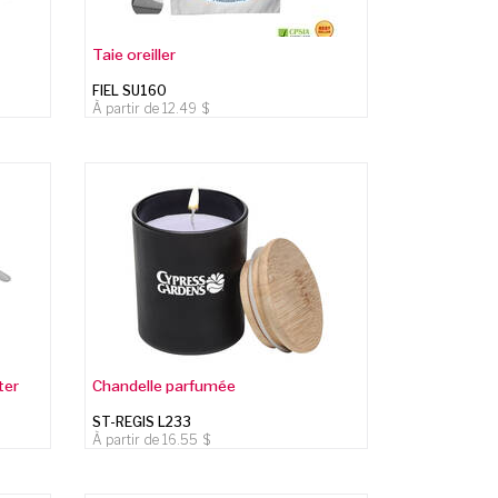
Taie oreiller
FIEL SU160
À partir de
12.49
ter
Chandelle parfumée
ST-REGIS L233
À partir de
16.55