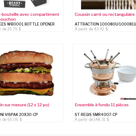
-bouteille avec compartiment
Coussin carré ou rectangulaire
bouchon
EES WBO001 BOTTLE OPENER
ATTRACTION 100080U/100081
ir de
26.79
À partir de
43.42
in sur mesure (12 x 12 po)
Ensemble à fondu 11 pièces
NI VISPAK 20X30-CP
ST-REGIS SMR4007-CP
ir de
65.06
À partir de
148.31