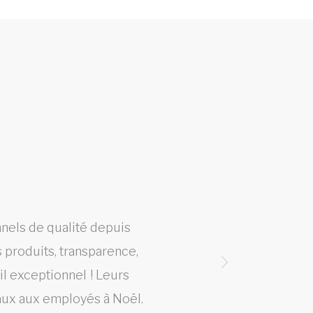
nnels de qualité depuis
Line
 produits, transparence,
ail exceptionnel ! Leurs
aux aux employés à Noël.