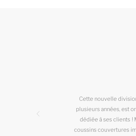
st ce
Cette nouvelle divisio
plusieurs années, est o
dédiée à ses clients ! 
coussins couvertures im