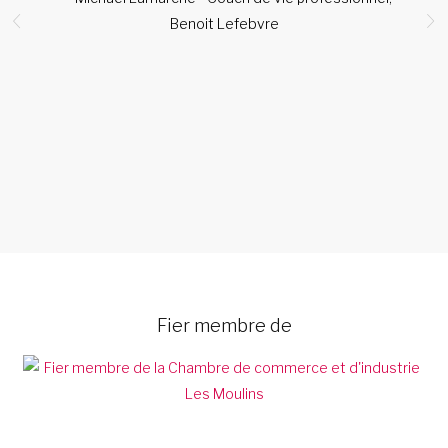
e
Benoit Lefebvre
s
re
Fier membre de