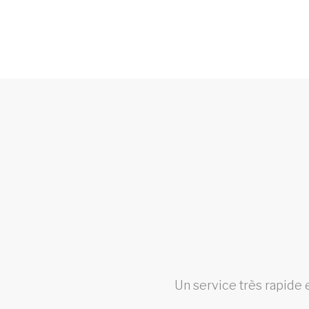
el et
Un service très rapide 
!