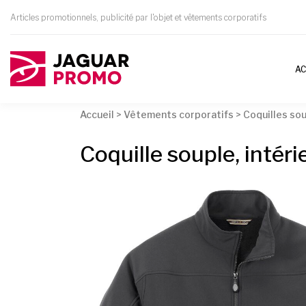
Articles promotionnels, publicité par l'objet et vêtements corporatifs
AC
Accueil
>
Vêtements corporatifs
>
Coquilles so
Coquille souple, intér