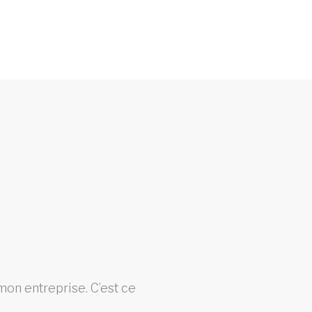
mon entreprise. C’est ce
Fier 
«Arti