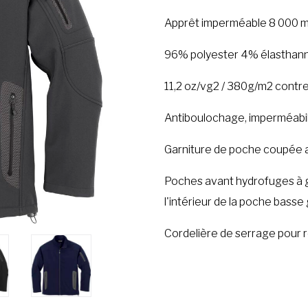
Apprêt imperméable 8 000 mm
96% polyester 4% élasthan
11,2 oz/vg2 / 380g/m2 contr
Antiboulochage, imperméabili
Garniture de poche coupée a
Poches avant hydrofuges à g
l'intérieur de la poche bass
Cordelière de serrage pour r