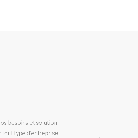
os besoins et solution
Cet
tout type d'entreprise!
plusi