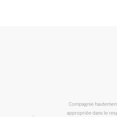
st ce
Compagnie hautement e
appropriée dans le res