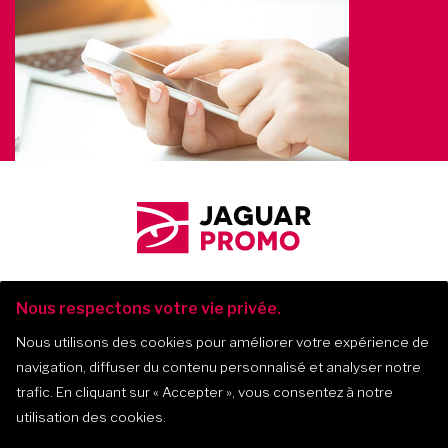
Nous respectons votre vie privée.
Nous utilisons des cookies pour améliorer votre expérience de
navigation, diffuser du contenu personnalisé et analyser notre
Jaguar Promo
-
2017-
2026
trafic. En cliquant sur
« Accepter »
, vous consentez à notre
utilisation des cookies.
475, montée Masson, bur. 202, Mascouche
450 312-0127