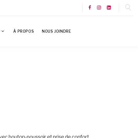
S
À PROPOS
NOUS JOINDRE
vec bouton-poussoir et prise de confort