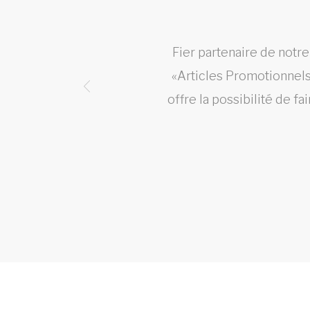
puis
Fier partenaire de notr
rence,
«Articles Promotionnels»
eurs
offre la possibilité de f
 Noël.