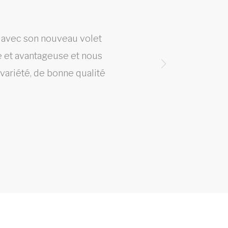
h avec son nouveau volet
Que d
ve et avantageuse et nous
 variété, de bonne qualité