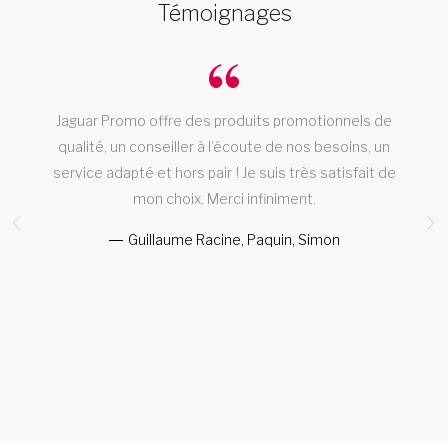
Témoignages
t
Jaguar Promo offre des produits promotionnels de
T
!
qualité, un conseiller à l’écoute de nos besoins, un
t
service adapté et hors pair ! Je suis très satisfait de
mon choix. Merci infiniment.
Guillaume Racine, Paquin, Simon
a