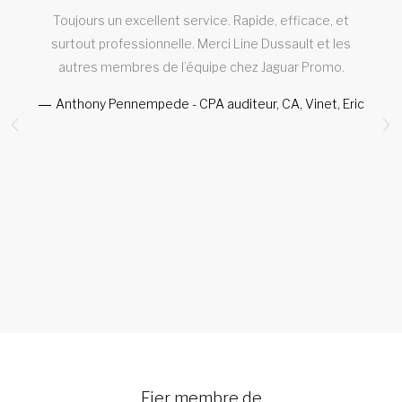
Toujours un excellent service. Rapide, efficace, et
t
surtout professionnelle. Merci Line Dussault et les
autres membres de l’équipe chez Jaguar Promo.
Anthony Pennempede - CPA auditeur, CA, Vinet, Eric
es
C
Fier membre de