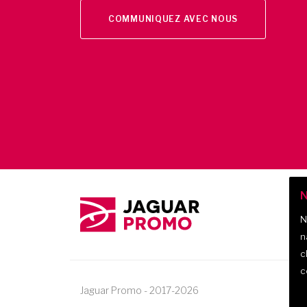
COMMUNIQUEZ AVEC NOUS
N
N
n
c
c
Jaguar Promo
-
2017-
2026