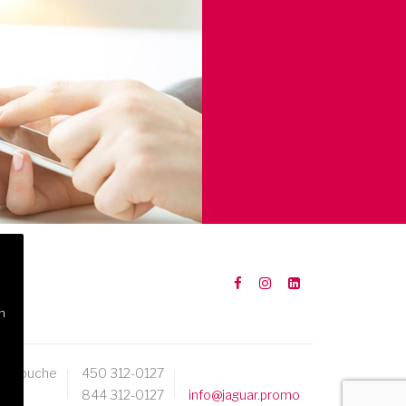
n
Mascouche
450 312-0127
844 312-0127
info@jaguar.promo