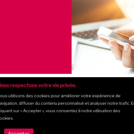
ous respectons votre vie privée.
ous utilisons des cookies pour améliorer votre expérience de
avigation, diffuser du contenu personnalisé et analyser notre trafic. E
liquant sur
« Accepter »
, vous consentez à notre utilisation des
ookies.
475, montée Masson, bur. 202, 
(Québec) J7K 2L6
Accepter