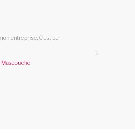
mon entreprise. C’est ce
Trava
avais 
me pe
de Mascouche