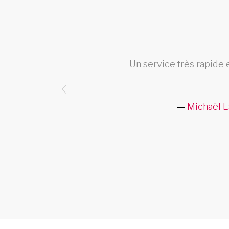
el et
Un service très rapide 
!
Michaël L