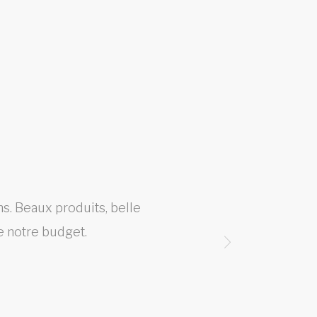
s. Beaux produits, belle
Trava
e notre budget.
avais 
me pe