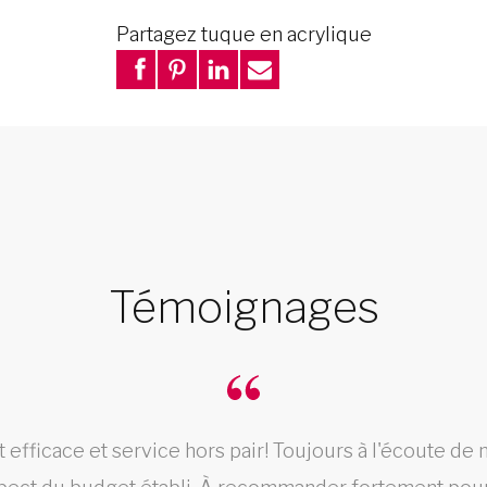
Partagez tuque en acrylique
Témoignages
fficace et service hors pair! Toujours à l'écoute de n