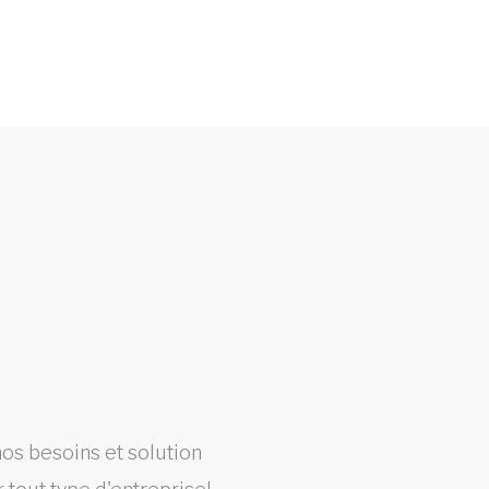
os besoins et solution
Un s