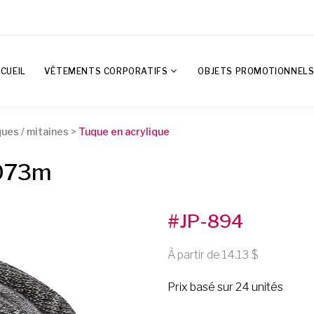
CUEIL
VÊTEMENTS CORPORATIFS
OBJETS PROMOTIONNEL
ques / mitaines
>
Tuque en acrylique
f073m
#JP-894
À partir de 14.13
Prix basé sur 24 unités