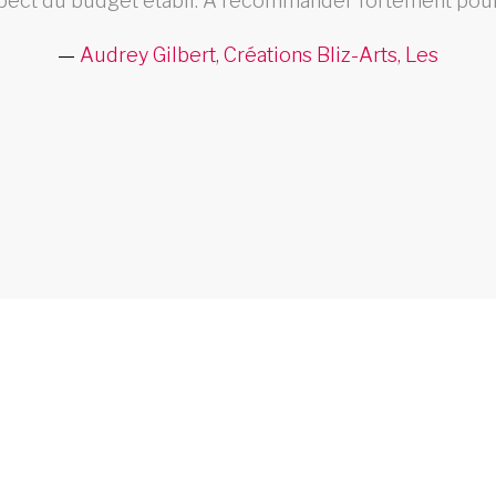
pect du budget établi. À recommander fortement pour 
Audrey Gilbert, Créations Bliz-Arts, Les