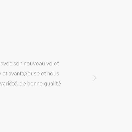
h avec son nouveau volet
Un s
ve et avantageuse et nous
 variété, de bonne qualité